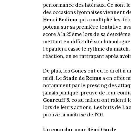
performance des latéraux. Ce sont l
des occasions lyonnaises viennent d
Henri Bedimo
qui a multiplié les déb
poteau sur sa première tentative, av
score à la 25ème lors de sa deuxièm
mettant en difficulté son homologue 
l'épaule) a cassé le rythme du match.
réaction, en se rattrapant après avoir 
De plus, les Gones ont eu le droit à
midi. Le
Stade de Reims
a en effet m
notamment par le pressing des atta
jamais paniqué, preuve de leur conf
Gourcuff
& co au milieu ont ralenti 
lors de leurs actions. Les buts de
Lac
prouve la maîtrise de l'
OL
.
Un coup dur pour Rémi Garde