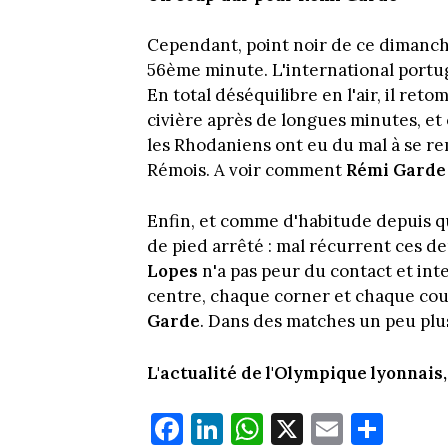
Cependant, point noir de ce dimanch
56ème minute. L'international portu
En total déséquilibre en l'air, il ret
civière après de longues minutes, et o
les Rhodaniens ont eu du mal à se rem
Rémois. A voir comment
Rémi Garde
Enfin, et comme d'habitude depuis q
de pied arrêté : mal récurrent ces 
Lopes
n'a pas peur du contact et int
centre, chaque corner et chaque cou
Garde
. Dans des matches un peu plus 
L'actualité de l'Olympique lyonnais, 
Fa
Li
W
X
E
Pa