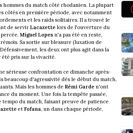
es hommes du match côté rhodanien. La plupart
es côtés en première période, avec notamment
ordements et les raids solitaires. Il a trouvé le
ant de servir
Lacazette
lors de l'ouverture du
e percée.
Miguel Lopes
n'a pas été en reste,
rémois. Sa sortie sur blessure (luxation de
 Défensivement, les deux ont plus agit dans la
été pris sur la vivacité.
 une sérieuse confrontation ce dimanche après-
is beaucoup d'agressivité dès le début du match,
quants. Mais les hommes de
Rémi Garde
n'ont
iance du moment. Une fois la tempête passée,
le tempo du match, faisant preuve de patience
azette
et
Fofana
, un dans chaque période,