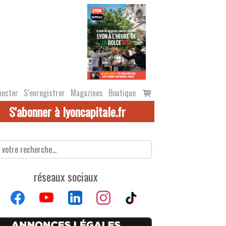
Voir
necter
S’enregistrer
Magazines
Boutique
le
S'abonner à lyoncapitale.fr
panier
réseaux sociaux