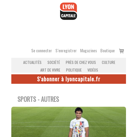
Accéder
au
contenu
Voir
Se connecter
S’enregistrer
Magazines
Boutique
le
ACTUALITÉS
SOCIÉTÉ
PRÈS DE CHEZ VOUS
CULTURE
panier
ART DE VIVRE
POLITIQUE
VIDÉOS
S'abonner à lyoncapitale.fr
SPORTS - AUTRES