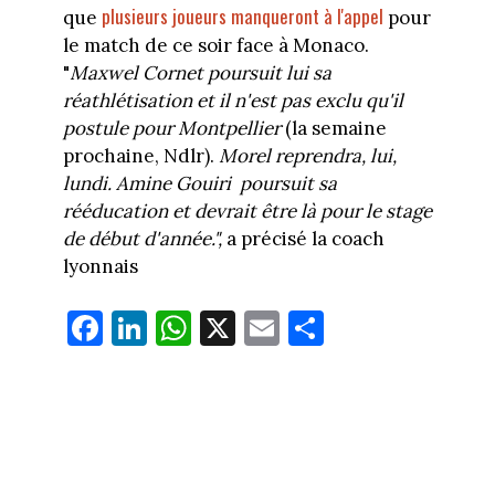
plusieurs joueurs manqueront à l'appel
que
pour
le match de ce soir face à Monaco.
"
Maxwel Cornet poursuit lui sa
réathlétisation et il n'est pas exclu qu'il
postule pour Montpellier
(la semaine
prochaine, Ndlr).
Morel reprendra, lui,
lundi. Amine Gouiri
poursuit sa
rééducation et devrait être là pour le stage
de début d'année.",
a précisé la coach
lyonnais
Fa
Li
W
X
E
Pa
ce
nk
ha
m
rt
bo
ed
ts
ail
ag
ok
In
Ap
er
p