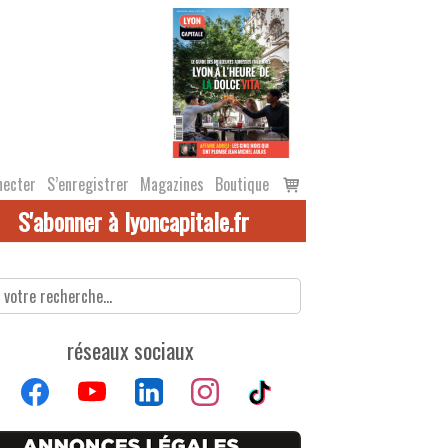
Voir
necter
S’enregistrer
Magazines
Boutique
le
S'abonner à lyoncapitale.fr
panier
réseaux sociaux