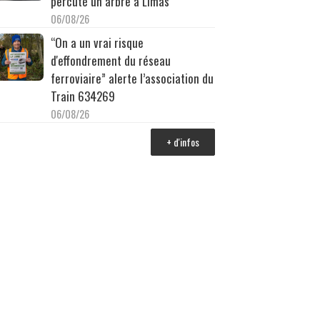
percuté un arbre à Limas
06/08/26
“On a un vrai risque
d'effondrement du réseau
ferroviaire” alerte l’association du
Train 634269
06/08/26
+ d'infos