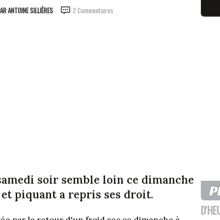
PAR
ANTOINE SILLIÈRES
2 Commentaires
 samedi soir semble loin ce dimanche
 et piquant a repris ses droit.
D'HE
ée par le retour d'un froid sec ce dimanche à