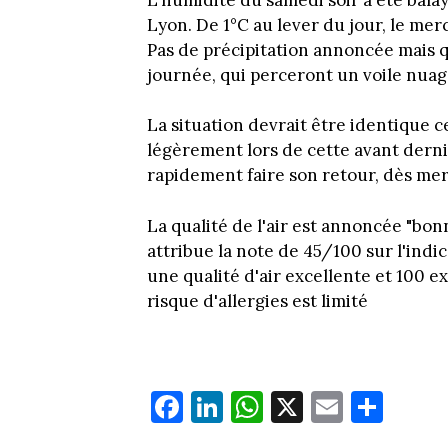
Lyon. De 1°C au lever du jour, le mer
Pas de précipitation annoncée mais qu
journée, qui perceront un voile nuag
La situation devrait être identique 
légèrement lors de cette avant derni
rapidement faire son retour, dès me
La qualité de l'air est annoncée "bonn
attribue la note de 45/100 sur l'indi
une qualité d'air excellente et 100 ex
risque d'allergies est limité
Fa
Li
W
X
E
Pa
ce
nk
ha
m
rt