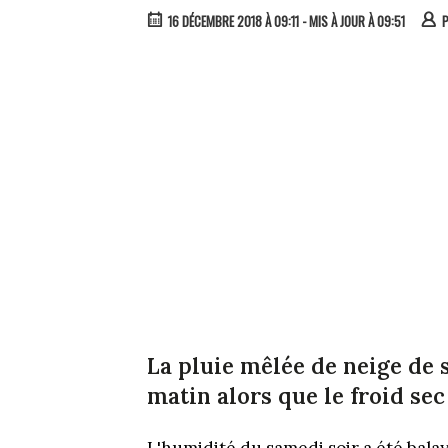
16 DÉCEMBRE 2018 À 09:11
- MIS À JOUR À 09:51
La pluie mêlée de neige de
matin alors que le froid sec
L'humidité du samedi soir a été balay