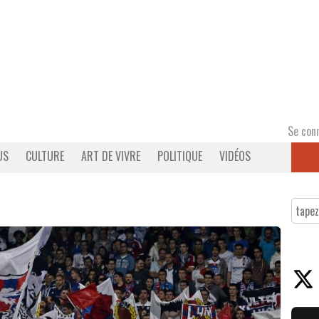
Se con
US
CULTURE
ART DE VIVRE
POLITIQUE
VIDÉOS