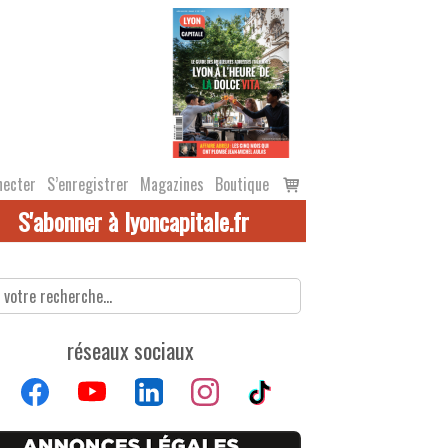
Voir
necter
S’enregistrer
Magazines
Boutique
le
S'abonner à lyoncapitale.fr
panier
réseaux sociaux