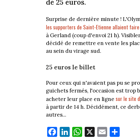
de 25 euros.
Surprise de dernière minute ! L'Olym
les supporters de Saint-Etienne allaient fair
à Gerland (coup d'envoi 21 h). Visibl
décidé de remettre en vente les plac
au sein du virage sud.
25 euros le billet
Pour ceux qui n'avaient pas pu se pr
guichets fermés, l'occasion est trop b
sur le site 
acheter leur place en ligne
à partir de 14 h. Décidément, ce derb
autres...
Fa
Li
W
X
E
Pa