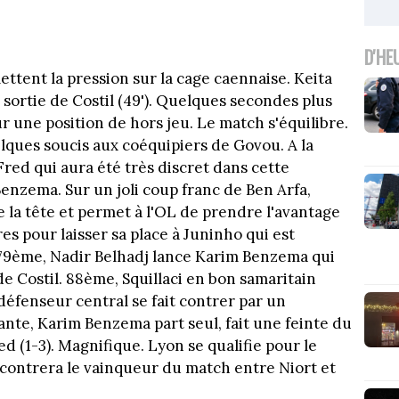
D'HE
ettent la pression sur la cage caennaise. Keita
a sortie de Costil (49'). Quelques secondes plus
ur une position de hors jeu. Le match s'équilibre.
lques soucis aux coéquipiers de Govou. A la
Fred qui aura été très discret dans cette
enzema. Sur un joli coup franc de Ben Arfa,
la tête et permet à l'OL de prendre l'avantage
res pour laisser sa place à Juninho qui est
 79ème, Nadir Belhadj lance Karim Benzema qui
de Costil. 88ème, Squillaci en bon samaritain
défenseur central se fait contrer par un
ante, Karim Benzema part seul, fait une feinte du
d (1-3). Magnifique. Lyon se qualifie pour le
ncontrera le vainqueur du match entre Niort et