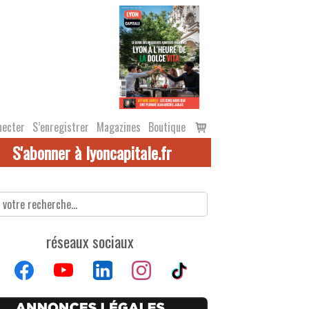
Voir
necter
S’enregistrer
Magazines
Boutique
le
S'abonner à lyoncapitale.fr
panier
réseaux sociaux