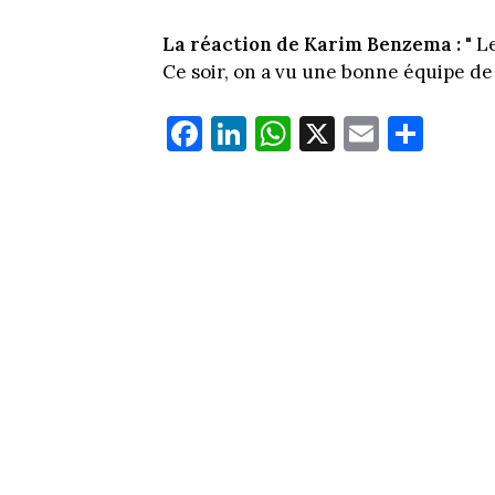
La réaction de Karim Benzema :
" L
Ce soir, on a vu une bonne équipe de 
Fa
Li
W
X
E
Pa
ce
nk
ha
m
rt
bo
ed
ts
ail
ag
ok
In
Ap
er
p