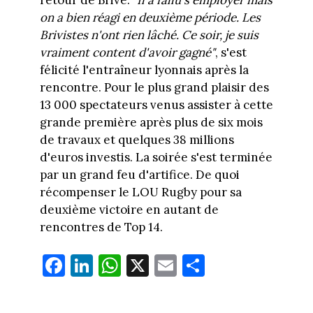
on a bien réagi en deuxième période. Les
Brivistes n'ont rien lâché. Ce soir, je suis
vraiment content d'avoir gagné"
, s'est
félicité l'entraîneur lyonnais après la
rencontre. Pour le plus grand plaisir des
13 000 spectateurs venus assister à cette
grande première après plus de six mois
de travaux et quelques 38 millions
d'euros investis. La soirée s'est terminée
par un grand feu d'artifice. De quoi
récompenser le LOU Rugby pour sa
deuxième victoire en autant de
rencontres de Top 14.
Fa
Li
W
X
E
Pa
ce
nk
ha
m
rt
bo
ed
ts
ail
ag