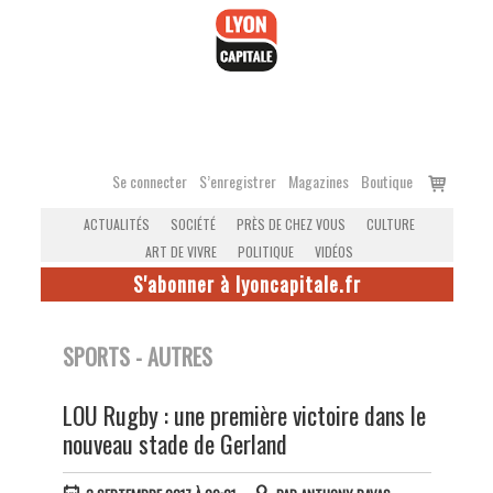
Accéder
au
contenu
Voir
Se connecter
S’enregistrer
Magazines
Boutique
le
ACTUALITÉS
SOCIÉTÉ
PRÈS DE CHEZ VOUS
CULTURE
panier
ART DE VIVRE
POLITIQUE
VIDÉOS
S'abonner à lyoncapitale.fr
SPORTS - AUTRES
LOU Rugby : une première victoire dans le
nouveau stade de Gerland