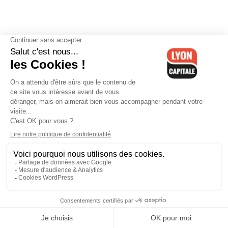
Contactez-nous
-
Mentions légales
-
CGV
-
Politique de
confidentialité
-
Gestion des cookies
-
Lyon Capitale TV
-
Archives
Lyon Capitale
Lyon Capitale - 51 avenue Maréchal Foch - CS 40091 - 69456 Lyon
Cedex 06