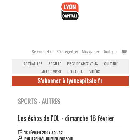
Accéder
au
contenu
Voir
Se connecter
S’enregistrer
Magazines
Boutique
le
ACTUALITÉS
SOCIÉTÉ
PRÈS DE CHEZ VOUS
CULTURE
panier
ART DE VIVRE
POLITIQUE
VIDÉOS
S'abonner à lyoncapitale.fr
SPORTS - AUTRES
Les échos de l'OL - dimanche 18 février
18 FÉVRIER 2007 À 10:42
PAR
RAPHAËL RUFFIER-FOSSOUL