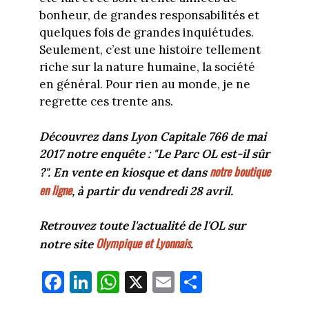
bonheur, de grandes responsabilités et
quelques fois de grandes inquiétudes.
Seulement, c’est une histoire tellement
riche sur la nature humaine, la société
en général. Pour rien au monde, je ne
regrette ces trente ans.
Découvrez dans Lyon Capitale 766 de mai
2017 notre enquête : "Le Parc OL est-il sûr
notre boutique
?". En vente en kiosque et dans
en ligne
, à partir du vendredi 28 avril.
Retrouvez toute l'actualité de l'OL sur
Olympique et Lyonnais
notre site
.
Fa
Li
W
X
E
Pa
ce
nk
ha
m
rt