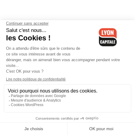
Contactez-nous
-
Mentions légales
-
CGV
-
Politique de
confidentialité
-
Gestion des cookies
-
Lyon Capitale TV
-
Archives