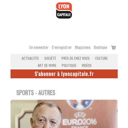
Accéder
au
contenu
Voir
Se connecter
S’enregistrer
Magazines
Boutique
le
ACTUALITÉS
SOCIÉTÉ
PRÈS DE CHEZ VOUS
CULTURE
panier
ART DE VIVRE
POLITIQUE
VIDÉOS
S'abonner à lyoncapitale.fr
SPORTS - AUTRES