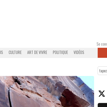
Se con
US
CULTURE
ART DE VIVRE
POLITIQUE
VIDÉOS