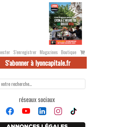
Voir
necter
S’enregistrer
Magazines
Boutique
le
S'abonner à lyoncapitale.fr
panier
réseaux sociaux