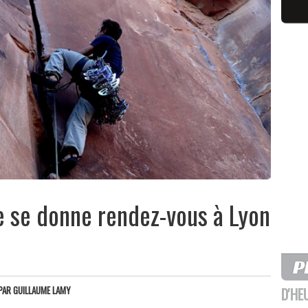
e se donne rendez-vous à Lyon
PAR
GUILLAUME LAMY
D'HE