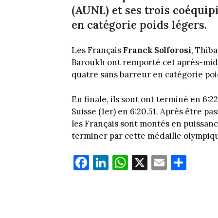
(AUNL) et ses trois coéquip
en catégorie poids légers.
Les Français
Franck Solforosi
, Thib
Baroukh ont remporté cet après-midi 
quatre sans barreur en catégorie poi
En finale, ils sont ont terminé en 6:2
Suisse (1er) en 6:20.51. Après être pa
les Français sont montés en puissanc
terminer par cette médaille olympiq
Fa
Li
W
X
E
Pa
ce
nk
ha
m
rt
bo
ed
ts
ail
ag
ok
In
Ap
er