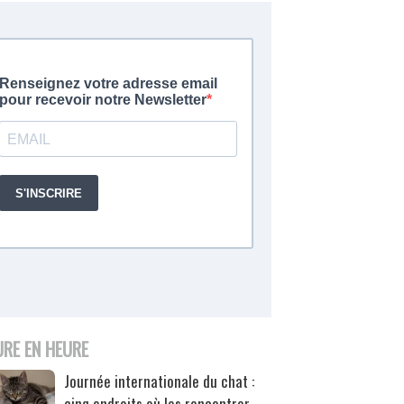
URE EN HEURE
Journée internationale du chat :
cinq endroits où les rencontrer