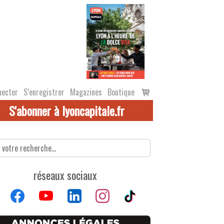
Voir
necter
S’enregistrer
Magazines
Boutique
le
S'abonner à lyoncapitale.fr
panier
réseaux sociaux