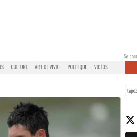
Se con
US
CULTURE
ART DE VIVRE
POLITIQUE
VIDÉOS