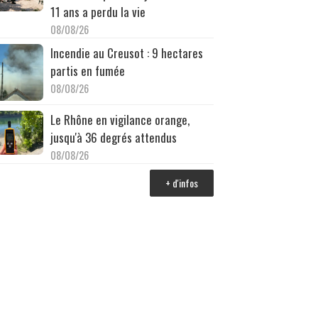
11 ans a perdu la vie
08/08/26
Incendie au Creusot : 9 hectares
partis en fumée
08/08/26
Le Rhône en vigilance orange,
jusqu'à 36 degrés attendus
08/08/26
+ d'infos