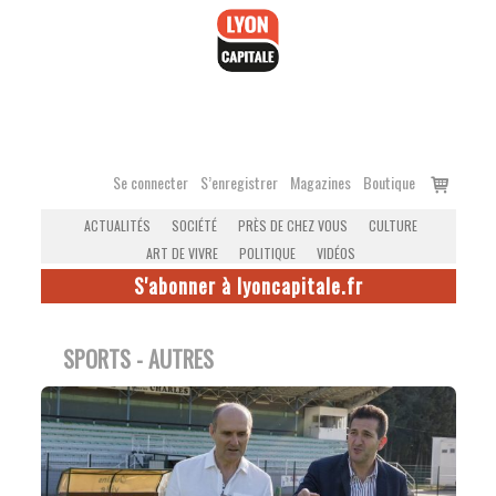
Accéder
au
contenu
Voir
Se connecter
S’enregistrer
Magazines
Boutique
le
ACTUALITÉS
SOCIÉTÉ
PRÈS DE CHEZ VOUS
CULTURE
panier
ART DE VIVRE
POLITIQUE
VIDÉOS
S'abonner à lyoncapitale.fr
SPORTS - AUTRES