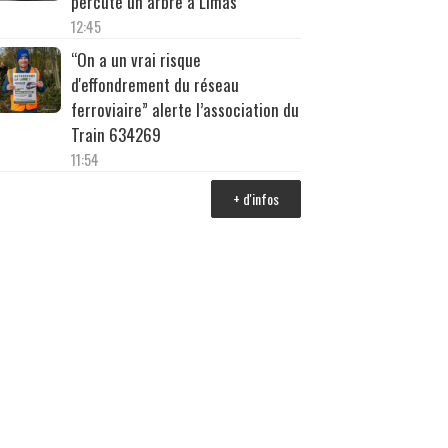
percuté un arbre à Limas
12:45
“On a un vrai risque
d'effondrement du réseau
ferroviaire” alerte l’association du
Train 634269
11:54
+ d'infos