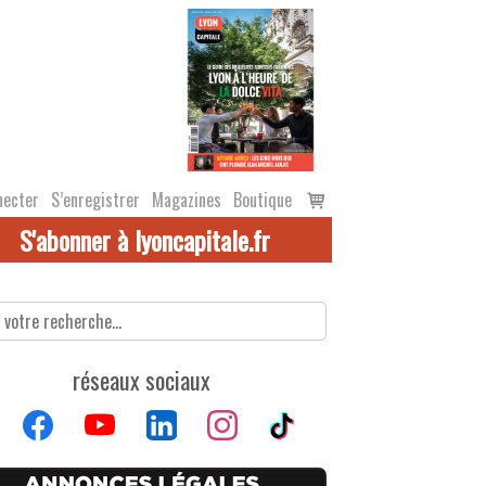
Voir
necter
S’enregistrer
Magazines
Boutique
le
S'abonner à lyoncapitale.fr
panier
réseaux sociaux