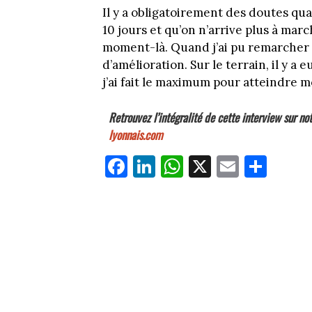
Il y a obligatoirement des doutes qua
10 jours et qu’on n’arrive plus à marc
moment-là. Quand j’ai pu remarcher 
d’amélioration. Sur le terrain, il y a e
j’ai fait le maximum pour atteindre m
Retrouvez l’intégralité de cette interview sur not
lyonnais.com
Fa
Li
W
X
E
Pa
ce
nk
ha
m
rt
bo
ed
ts
ail
ag
ok
In
Ap
er
p