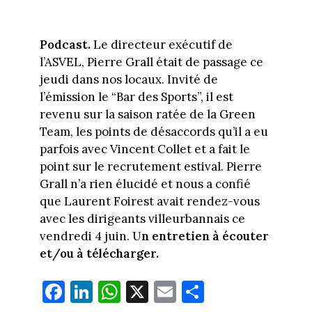
Podcast.
Le directeur exécutif de
l’ASVEL, Pierre Grall était de passage ce
jeudi dans nos locaux. Invité de
l’émission le “Bar des Sports”, il est
revenu sur la saison ratée de la Green
Team, les points de désaccords qu’il a eu
parfois avec Vincent Collet et a fait le
point sur le recrutement estival. Pierre
Grall n’a rien élucidé et nous a confié
que Laurent Foirest avait rendez-vous
avec les dirigeants villeurbannais ce
vendredi 4 juin. U
n entretien à écouter
et/ou à télécharger.
Fa
Li
W
X
E
Pa