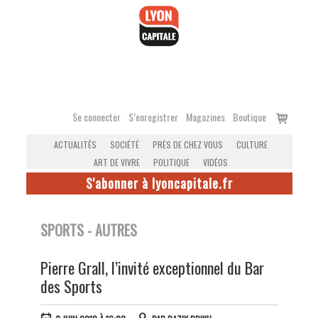
Accéder
au
contenu
Voir
Se connecter
S’enregistrer
Magazines
Boutique
le
ACTUALITÉS
SOCIÉTÉ
PRÈS DE CHEZ VOUS
CULTURE
panier
ART DE VIVRE
POLITIQUE
VIDÉOS
S'abonner à lyoncapitale.fr
SPORTS - AUTRES
Pierre Grall, l’invité exceptionnel du Bar
des Sports