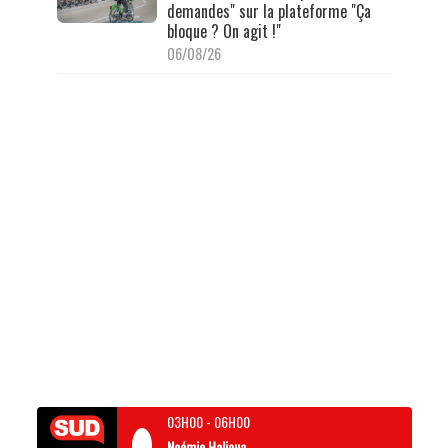
demandes" sur la plateforme "Ça
bloque ? On agit !"
06/08/26
03H00
-
06H00
Noémie Halioua