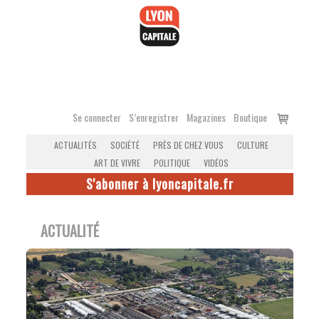
Accéder
au
contenu
Voir
Se connecter
S’enregistrer
Magazines
Boutique
le
ACTUALITÉS
SOCIÉTÉ
PRÈS DE CHEZ VOUS
CULTURE
panier
ART DE VIVRE
POLITIQUE
VIDÉOS
S'abonner à lyoncapitale.fr
ACTUALITÉ