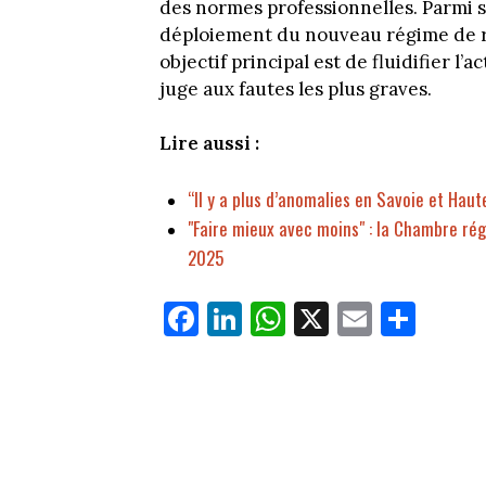
des normes professionnelles. Parmi se
déploiement du nouveau régime de re
objectif principal est de fluidifier l’
juge aux fautes les plus graves.
Lire aussi :
“Il y a plus d’anomalies en Savoie et Haut
"Faire mieux avec moins" : la Chambre rég
2025
Fa
Li
W
X
E
Pa
ce
nk
ha
m
rt
bo
ed
ts
ail
ag
ok
In
Ap
er
p