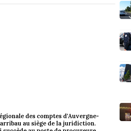
 régionale des comptes d'Auvergne-
rribau au siège de la juridiction.
i succède au poste de procureure