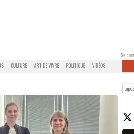
Se con
US
CULTURE
ART DE VIVRE
POLITIQUE
VIDÉOS