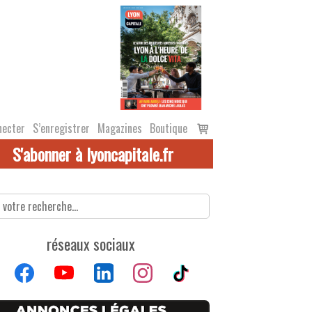
Voir
necter
S’enregistrer
Magazines
Boutique
le
S'abonner à lyoncapitale.fr
panier
réseaux sociaux