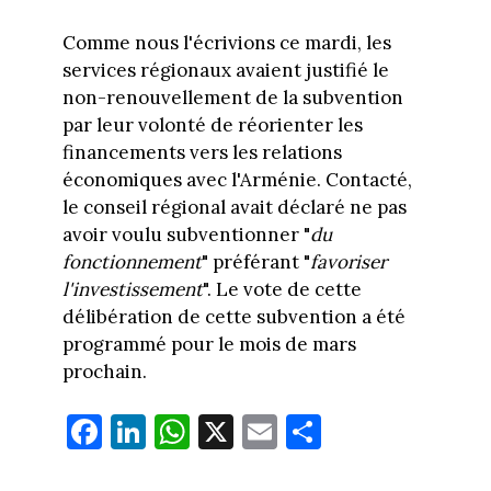
Comme nous l'écrivions ce mardi, les
services régionaux avaient justifié le
non-renouvellement de la subvention
par leur volonté de réorienter les
financements vers les relations
économiques avec l'Arménie. Contacté,
le conseil régional avait déclaré ne pas
avoir voulu subventionner "
du
fonctionnement
" préférant "
favoriser
l'investissement
". Le vote de cette
délibération de cette subvention a été
programmé pour le mois de mars
prochain.
Fa
Li
W
X
E
Pa
ce
nk
ha
m
rt