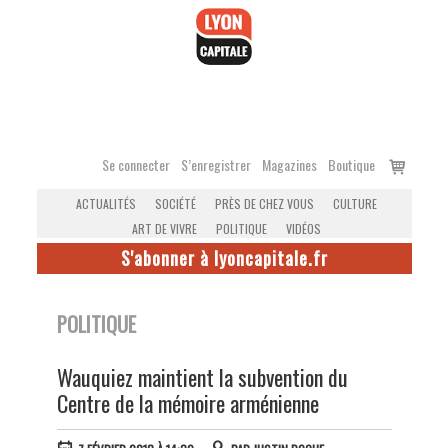
Accéder
au
contenu
Voir
Se connecter
S’enregistrer
Magazines
Boutique
le
ACTUALITÉS
SOCIÉTÉ
PRÈS DE CHEZ VOUS
CULTURE
panier
ART DE VIVRE
POLITIQUE
VIDÉOS
S'abonner à lyoncapitale.fr
POLITIQUE
Wauquiez maintient la subvention du
Centre de la mémoire arménienne