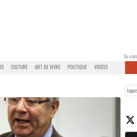
Se con
US
CULTURE
ART DE VIVRE
POLITIQUE
VIDÉOS