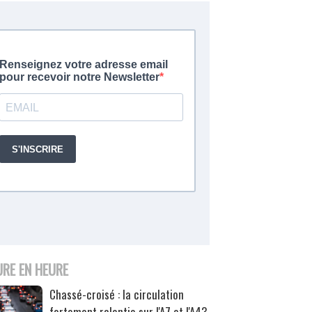
URE EN HEURE
Chassé-croisé : la circulation
fortement ralentie sur l'A7 et l'A43