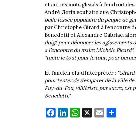
et autres mots glissés à l’endroit de
André Gerin souhaite que Christophe 
belle fessée populaire du peuple de ga
par Christophe Girard à l’encontre d
Benedetti et Alexandre Gabriac, alo
doigt pour dénoncer les agissements de
à l’encontre du maire Michèle Picard"
.
"tente le tout pour le tout, pour berner
Et l’ancien élu d’interpréter :
"Girard
pour tenter de s’emparer de la ville de 
Puy-du-Fou, villiériste pur sucre, est
Benedetti."
Fa
Li
W
X
E
Pa
ce
nk
ha
m
rt
bo
ed
ts
ail
ag