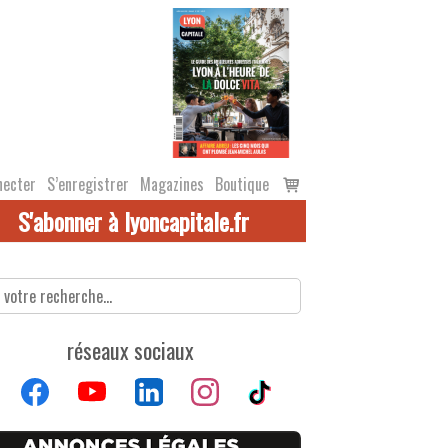
Voir
necter
S’enregistrer
Magazines
Boutique
le
S'abonner à lyoncapitale.fr
panier
réseaux sociaux