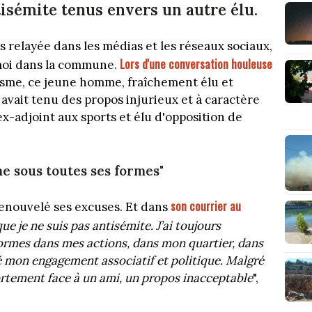
tisémite tenus envers un autre élu.
s relayée dans les médias et les réseaux sociaux,
Lors d'une conversation houleuse
émoi dans la commune.
tisme, ce jeune homme, fraîchement élu et
t avait tenu des propos injurieux et à caractère
ex-adjoint aux sports et élu d'opposition de
me sous toutes ses formes"
son courrier au
a renouvelé ses excuses. Et dans
ue je ne suis pas antisémite. J’ai toujours
ormes dans mes actions, dans mon quartier, dans
é mon engagement associatif et politique. Malgré
ortement face à un ami, un propos inacceptable
",