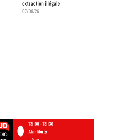
extraction illégale
07/08/26
13H00
-
13H30
Alain Marty
In Vino