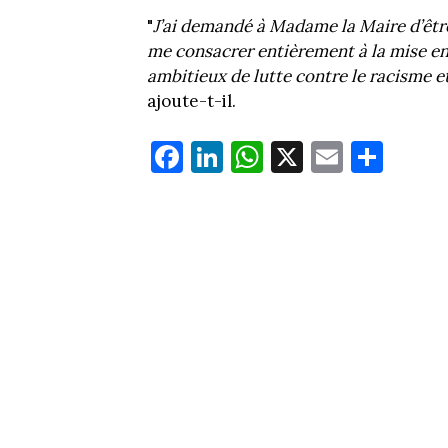
"
J’ai demandé à Madame la Maire d’êtr
me consacrer entièrement à la mise en 
ambitieux de lutte contre le racisme e
ajoute-t-il.
Fa
Li
W
X
E
Pa
ce
nk
ha
m
rt
bo
ed
ts
ail
ag
ok
In
Ap
er
p