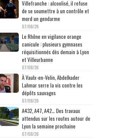
Villefranche : alcoolisé, il refuse
de se soumettre à un contrôle et
mord un gendarme
07/08/26
Le Rhône en vigilance orange
canicule : plusieurs gymnases
réquisitionnés dès demain à Lyon
et Villeurbanne
07/08/26
À Vaulx-en-Velin, Abdelkader
Lahmar serre la vis contre les
dépôts sauvages
07/08/26
A432, A47, A42… Des travaux
attendus sur les routes autour de
Lyon la semaine prochaine
07/08/26