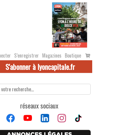
Voir
necter
S’enregistrer
Magazines
Boutique
le
S'abonner à lyoncapitale.fr
panier
réseaux sociaux