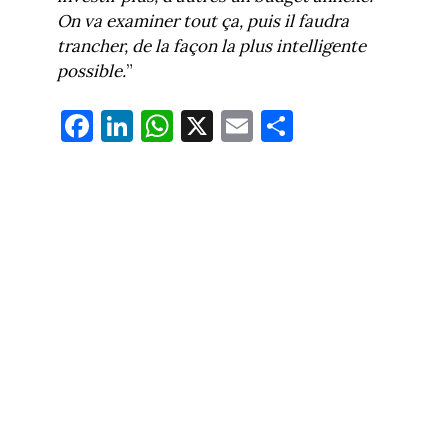
On va examiner tout ça, puis il faudra
trancher, de la façon la plus intelligente
possible.
”
Fa
Li
W
X
E
Pa
ce
nk
ha
m
rt
bo
ed
ts
ail
ag
ok
In
Ap
er
p