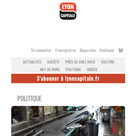
Accéder
au
contenu
Voir
Se connecter
S’enregistrer
Magazines
Boutique
le
ACTUALITÉS
SOCIÉTÉ
PRÈS DE CHEZ VOUS
CULTURE
panier
ART DE VIVRE
POLITIQUE
VIDÉOS
S'abonner à lyoncapitale.fr
POLITIQUE