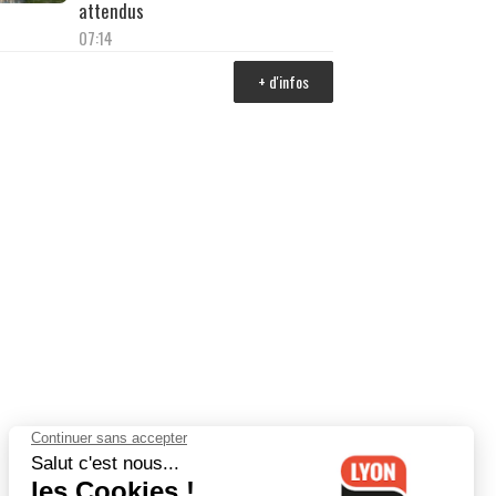
attendus
07:14
+ d'infos