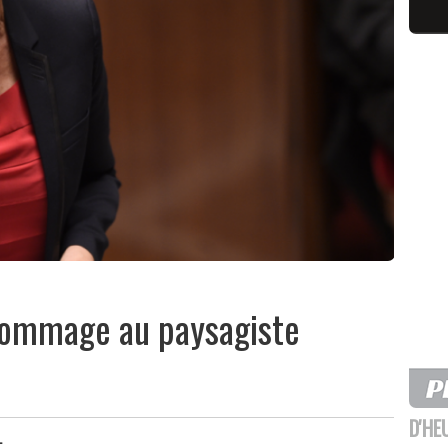
hommage au paysagiste
D'HE
L