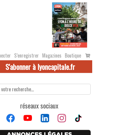
Voir
necter
S’enregistrer
Magazines
Boutique
le
S'abonner à lyoncapitale.fr
panier
réseaux sociaux