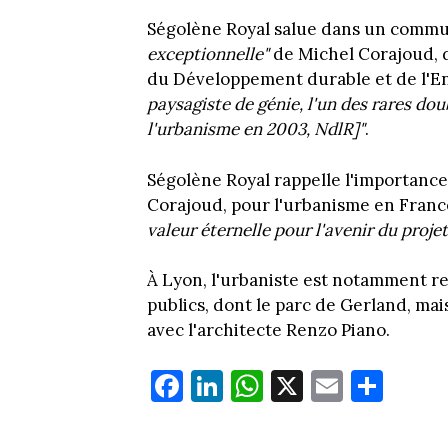
Ségolène Royal salue dans un comm
exceptionnelle"
de Michel Corajoud, d
du Développement durable et de l'En
paysagiste de génie, l'un des rares dou
l'urbanisme en 2003, NdlR]"
.
Ségolène Royal rappelle l'importance
Corajoud, pour l'urbanisme en Franc
valeur éternelle pour l'avenir du projet
À Lyon, l'urbaniste est notamment re
publics, dont le parc de Gerland, mais
avec l'architecte Renzo Piano.
Fa
Li
W
X
E
Pa
ce
nk
ha
m
rt