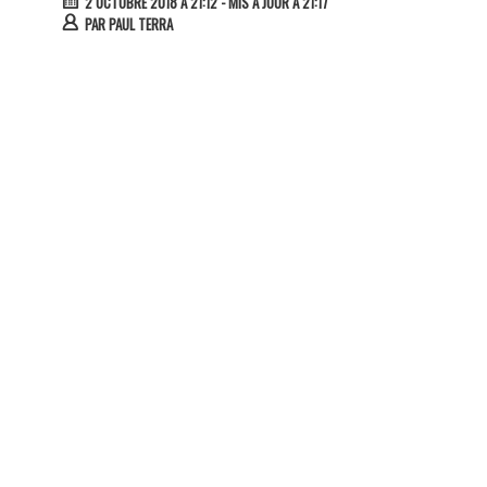
2 OCTOBRE 2018 À 21:12
- MIS À JOUR À 21:17
PAR
PAUL TERRA