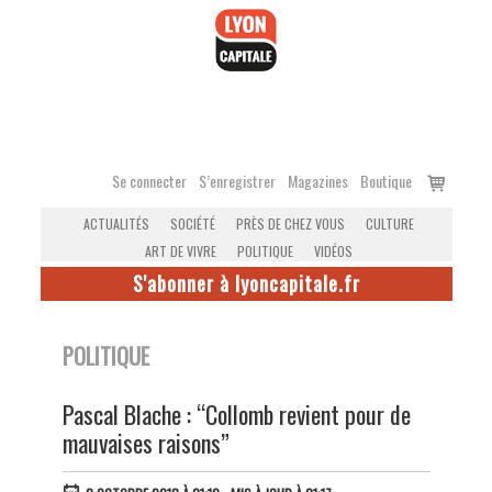
Accéder
au
contenu
Voir
Se connecter
S’enregistrer
Magazines
Boutique
le
ACTUALITÉS
SOCIÉTÉ
PRÈS DE CHEZ VOUS
CULTURE
panier
ART DE VIVRE
POLITIQUE
VIDÉOS
S'abonner à lyoncapitale.fr
POLITIQUE
Pascal Blache : “Collomb revient pour de
mauvaises raisons”