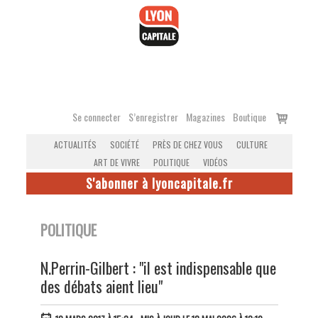
Accéder
au
contenu
Voir
Se connecter
S’enregistrer
Magazines
Boutique
le
ACTUALITÉS
SOCIÉTÉ
PRÈS DE CHEZ VOUS
CULTURE
panier
ART DE VIVRE
POLITIQUE
VIDÉOS
S'abonner à lyoncapitale.fr
POLITIQUE
N.Perrin-Gilbert : "il est indispensable que
des débats aient lieu"