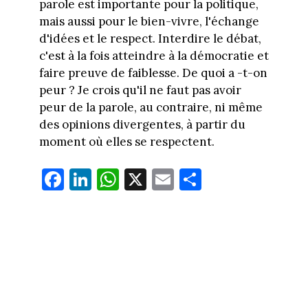
parole est importante pour la politique,
mais aussi pour le bien-vivre, l'échange
d'idées et le respect. Interdire le débat,
c'est à la fois atteindre à la démocratie et
faire preuve de faiblesse. De quoi a -t-on
peur ? Je crois qu'il ne faut pas avoir
peur de la parole, au contraire, ni même
des opinions divergentes, à partir du
moment où elles se respectent.
Fa
Li
W
X
E
Pa
ce
nk
ha
m
rt
bo
ed
ts
ail
ag
ok
In
Ap
er
p