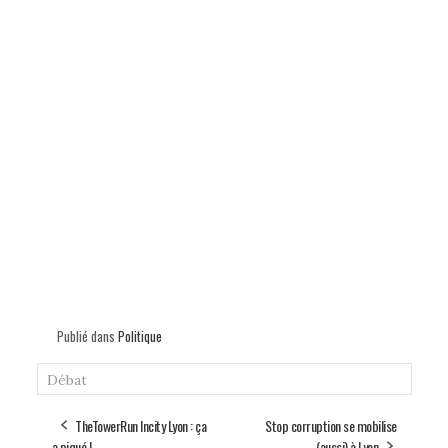
Publié dans
Politique
Débat
TheTowerRun Incity Lyon : ça
Stop corruption se mobilise
a piqué !
(aussi) à Lyon