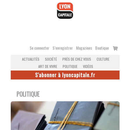
Accéder
au
contenu
Voir
Se connecter
S’enregistrer
Magazines
Boutique
le
ACTUALITÉS
SOCIÉTÉ
PRÈS DE CHEZ VOUS
CULTURE
panier
ART DE VIVRE
POLITIQUE
VIDÉOS
S'abonner à lyoncapitale.fr
POLITIQUE