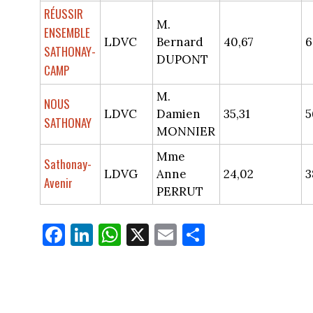
RÉUSSIR
M.
ENSEMBLE
LDVC
Bernard
40,67
6
SATHONAY-
DUPONT
CAMP
M.
NOUS
LDVC
Damien
35,31
5
SATHONAY
MONNIER
Mme
Sathonay-
LDVG
Anne
24,02
3
Avenir
PERRUT
Fa
Li
W
X
E
Pa
ce
nk
ha
m
rt
bo
ed
ts
ail
ag
ok
In
Ap
er