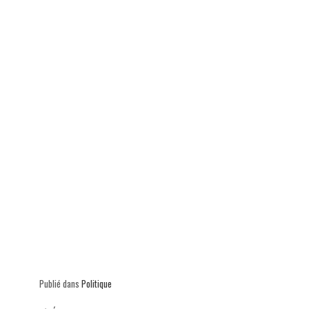
p
Publié dans
Politique