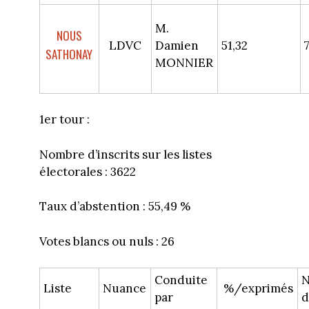
M.
NOUS
LDVC
Damien
51,32
SATHONAY
MONNIER
1er tour :
Nombre d’inscrits sur les listes
électorales : 3622
Taux d’abstention : 55,49 %
Votes blancs ou nuls : 26
Conduite
N
Liste
Nuance
%/exprimés
par
d