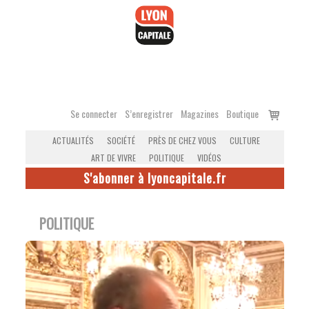
Accéder
au
contenu
Voir
Se connecter
S’enregistrer
Magazines
Boutique
le
ACTUALITÉS
SOCIÉTÉ
PRÈS DE CHEZ VOUS
CULTURE
panier
ART DE VIVRE
POLITIQUE
VIDÉOS
S'abonner à lyoncapitale.fr
POLITIQUE