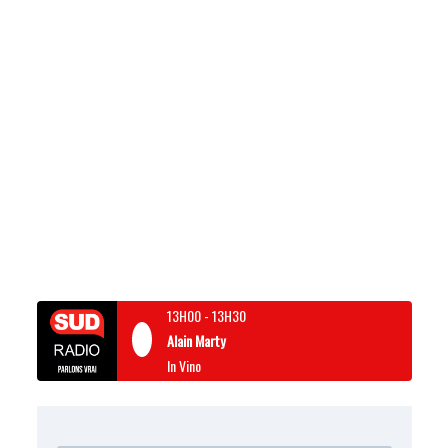
13H00
-
13H30
Alain Marty
In Vino