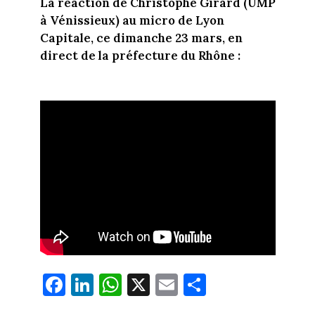
La réaction de Christophe Girard (UMP
à Vénissieux) au micro de Lyon
Capitale, ce dimanche 23 mars, en
direct de la préfecture du Rhône :
Fa
Li
W
X
E
Pa
ce
nk
ha
m
rt