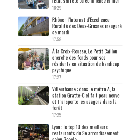
l'État s'arrête où commence la mer
18:29
Rhône : l’Internat d’Excellence
Ruralité des Deux-Grosnes inauguré
ce mardi
17:58
À la Croix-Rousse, Le Petit Caillou
cherche des fonds pour ses
résidents en situation de handicap
psychique
17:27
Villeurbanne : dans le métro A, la
station Gratte-Ciel fait peau neuve
et transporte les usagers dans la
forêt
17:25
Lyon : le top 10 des meilleurs
restaurants du 9e arrondissement
selon Google