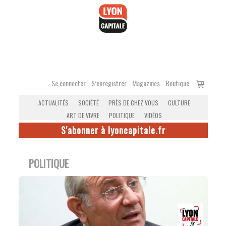
Accéder
au
contenu
Voir
Se connecter
S’enregistrer
Magazines
Boutique
le
ACTUALITÉS
SOCIÉTÉ
PRÈS DE CHEZ VOUS
CULTURE
panier
ART DE VIVRE
POLITIQUE
VIDÉOS
S'abonner à lyoncapitale.fr
POLITIQUE