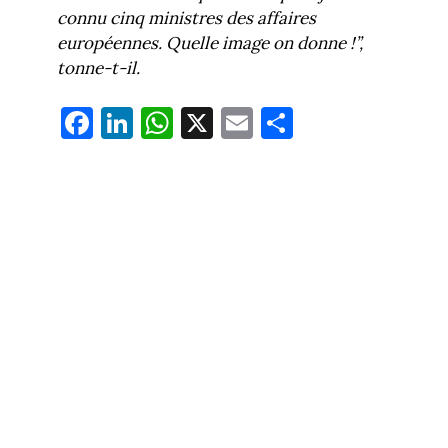
connu cinq ministres des affaires
européennes. Quelle image on donne !”,
tonne-t-il.
Fa
Li
W
X
E
Pa
ce
nk
ha
m
rt
bo
ed
ts
ail
ag
ok
In
Ap
er
p