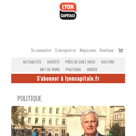
Accéder
au
contenu
Voir
Se connecter
S’enregistrer
Magazines
Boutique
le
ACTUALITÉS
SOCIÉTÉ
PRÈS DE CHEZ VOUS
CULTURE
panier
ART DE VIVRE
POLITIQUE
VIDÉOS
S'abonner à lyoncapitale.fr
POLITIQUE