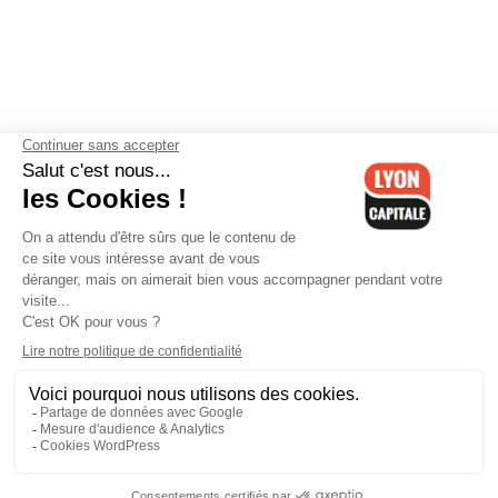
Contactez-nous
-
Mentions légales
-
CGV
-
Politique de
confidentialité
-
Gestion des cookies
-
Lyon Capitale TV
-
Archives
Lyon Capitale
Lyon Capitale - 51 avenue Maréchal Foch - CS 40091 - 69456 Lyon