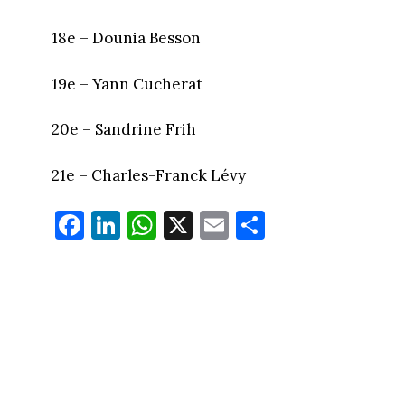
18e – Dounia Besson
19e – Yann Cucherat
20e – Sandrine Frih
21e – Charles-Franck Lévy
Fa
Li
W
X
E
Pa
ce
nk
ha
m
rt
bo
ed
ts
ail
ag
ok
In
Ap
er
p