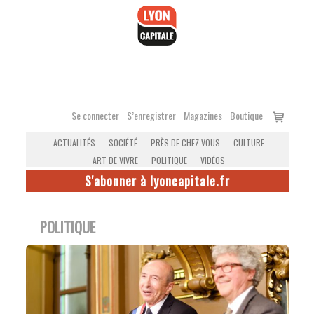
Accéder
au
contenu
Voir
Se connecter
S’enregistrer
Magazines
Boutique
le
ACTUALITÉS
SOCIÉTÉ
PRÈS DE CHEZ VOUS
CULTURE
panier
ART DE VIVRE
POLITIQUE
VIDÉOS
S'abonner à lyoncapitale.fr
POLITIQUE