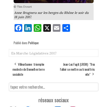
© Tim Douet
Anne Brugnera sur les berges du Rhône le soir du
18 juin 2017.
Fa
Li
W
X
E
Pa
ce
nk
ha
m
rt
bo
ed
ts
ail
ag
Publié dans
Politique
ok
In
Ap
er
En Marche
Législatives 2017
p
Villeurbanne : triomphe
Jean-Luc Fugit (LREM) : "Il va
modeste de Bonnell en terre
falloir se mettre au travail très
socialiste
vite"
réseaux sociaux