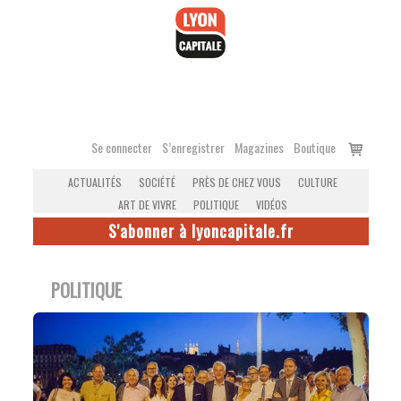
Accéder
au
contenu
Voir
Se connecter
S’enregistrer
Magazines
Boutique
le
ACTUALITÉS
SOCIÉTÉ
PRÈS DE CHEZ VOUS
CULTURE
panier
ART DE VIVRE
POLITIQUE
VIDÉOS
S'abonner à lyoncapitale.fr
POLITIQUE