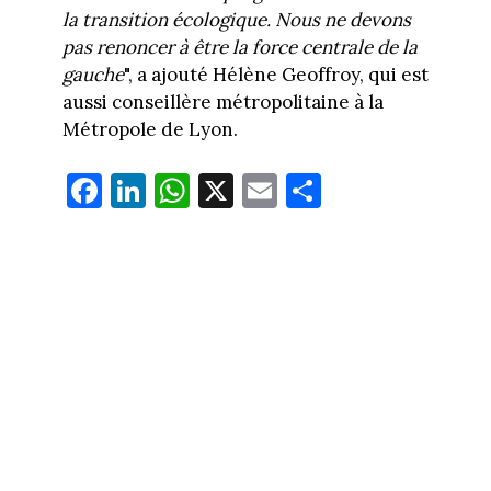
la transition écologique. Nous ne devons
pas renoncer à être la force centrale de la
gauche
", a ajouté Hélène Geoffroy, qui est
aussi conseillère métropolitaine à la
Métropole de Lyon.
Fa
Li
W
X
E
Pa
ce
nk
ha
m
rt
bo
ed
ts
ail
ag
ok
In
Ap
er
p