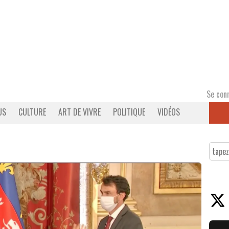
Se con
US
CULTURE
ART DE VIVRE
POLITIQUE
VIDÉOS