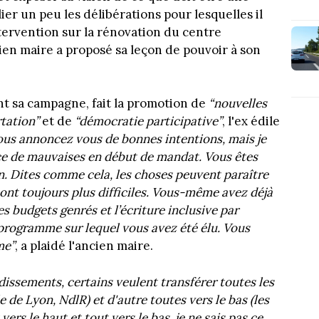
ier un peu les délibérations pour lesquelles il
ntervention sur la rénovation du centre
ien maire a proposé sa leçon de pouvoir à son
nt sa campagne, fait la promotion de
“nouvelles
tation”
et de
“démocratie participative”
, l'ex édile
ous annoncez vous de bonnes intentions, mais je
ce de mauvaises en début de mandat. Vous êtes
n. Dites comme cela, les choses peuvent paraître
sont toujours plus difficiles. Vous-même avez déjà
es budgets genrés et l’écriture inclusive par
 programme sur lequel vous avez été élu. Vous
me”
, a plaidé l'ancien maire.
issements, certains veulent transférer toutes les
de Lyon, NdlR) et d'autre toutes vers le bas (les
vers le haut et tout vers le bas, je ne sais pas ce