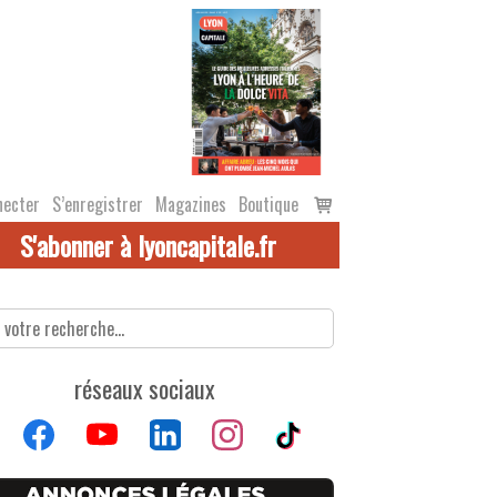
Voir
necter
S’enregistrer
Magazines
Boutique
le
S'abonner à lyoncapitale.fr
panier
réseaux sociaux