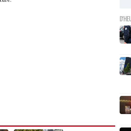
lture.
D'HE