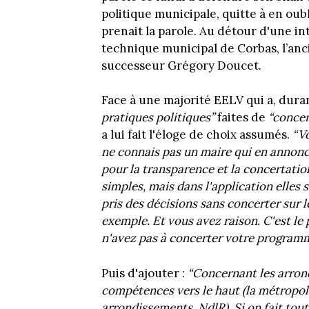
politique municipale, quitte à en oubl
prenait la parole. Au détour d'une i
technique municipal de Corbas, l’anc
successeur Grégory Doucet.
Face à une majorité EELV qui a, dura
pratiques politiques”
faites de
“concer
a lui fait l'éloge de choix assumés.
“V
ne connais pas un maire qui en annon
pour la transparence et la concertatio
simples, mais dans l'application elles 
pris des décisions sans concerter sur l
exemple. Et vous avez raison. C'est le
n'avez pas à concerter votre program
Puis d'ajouter :
“Concernant les arrond
compétences vers le haut (la métropole 
arrondissements, NdlR). Si on fait tout 