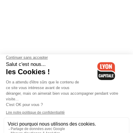
Contactez-nous
-
Mentions légales
-
CGV
-
Politique de
confidentialité
-
Gestion des cookies
-
Lyon Capitale TV
-
Archives