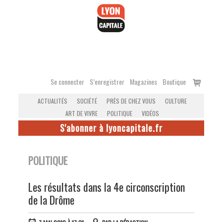
Accéder
au
contenu
Voir
Se connecter
S’enregistrer
Magazines
Boutique
le
ACTUALITÉS
SOCIÉTÉ
PRÈS DE CHEZ VOUS
CULTURE
panier
ART DE VIVRE
POLITIQUE
VIDÉOS
S'abonner à lyoncapitale.fr
POLITIQUE
Les résultats dans la 4e circonscription
de la Drôme