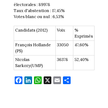
électorales : 89978
Taux d'abstention : 17,45%
Votes blanc ou nul : 6,53%
Candidats (2012)
Voix
%
Exprimés
François Hollande
33050
47,60%
(PS)
Nicolas
36378
52,40%
Sarkozy(UMP)
Fa
Li
W
X
E
Pa
ce
nk
ha
m
rt
bo
ed
ts
ail
ag
ok
In
Ap
er