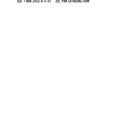
7 MAI 2012 À 17:31
PAR
LA RÉDACTION