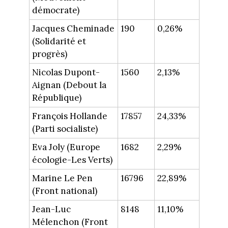
démocrate)
Jacques Cheminade
190
0,26%
(Solidarité et
progrès)
Nicolas Dupont-
1560
2,13%
Aignan (Debout la
République)
François Hollande
17857
24,33%
(Parti socialiste)
Eva Joly (Europe
1682
2,29%
écologie-Les Verts)
Marine Le Pen
16796
22,89%
(Front national)
Jean-Luc
8148
11,10%
Mélenchon (Front