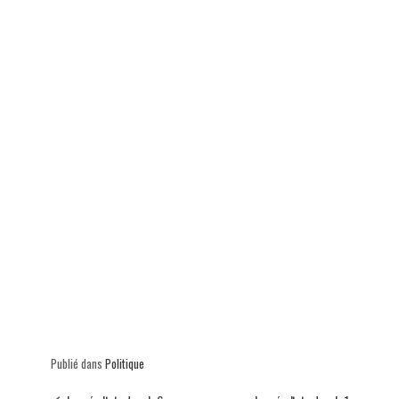
p
Publié dans
Politique