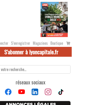
Voir
necter
S’enregistrer
Magazines
Boutique
le
S'abonner à lyoncapitale.fr
panier
réseaux sociaux