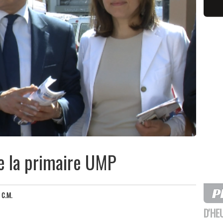
e la primaire UMP
 C.M.
D'HE