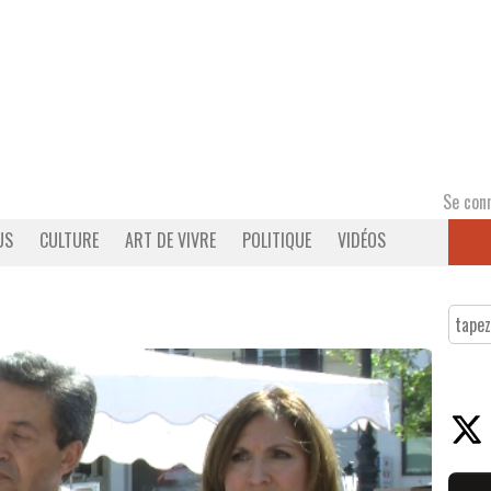
Se con
US
CULTURE
ART DE VIVRE
POLITIQUE
VIDÉOS