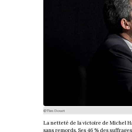
©Tim Douet
La netteté de la victoire de Michel
sans remords. Ses 46 % des suffrages 