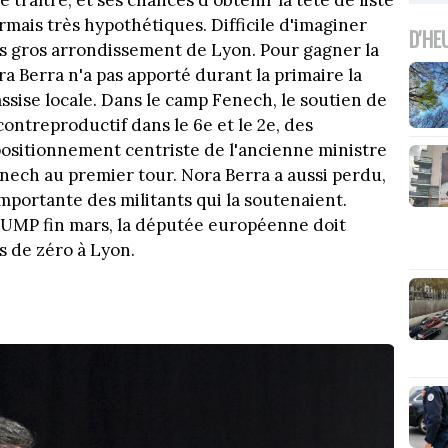
raître, et ses chances d'obtenir la tête de liste
mais très hypothétiques. Difficile d'imaginer
D'HE
us gros arrondissement de Lyon. Pour gagner la
ra Berra n'a pas apporté durant la primaire la
assise locale. Dans le camp Fenech, le soutien de
contreproductif dans le 6e et le 2e, des
positionnement centriste de l'ancienne ministre
nech au premier tour. Nora Berra a aussi perdu,
mportante des militants qui la soutenaient.
l'UMP fin mars, la députée européenne doit
s de zéro à Lyon.