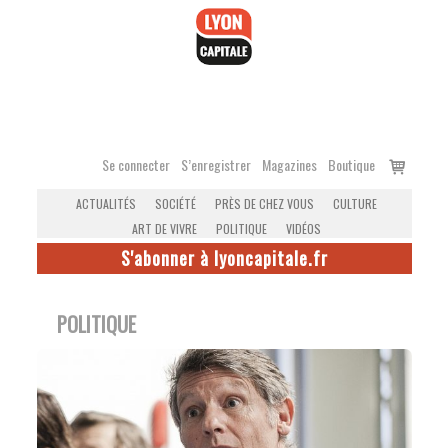
Accéder
au
contenu
Voir
Se connecter
S’enregistrer
Magazines
Boutique
le
ACTUALITÉS
SOCIÉTÉ
PRÈS DE CHEZ VOUS
CULTURE
panier
ART DE VIVRE
POLITIQUE
VIDÉOS
S'abonner à lyoncapitale.fr
POLITIQUE