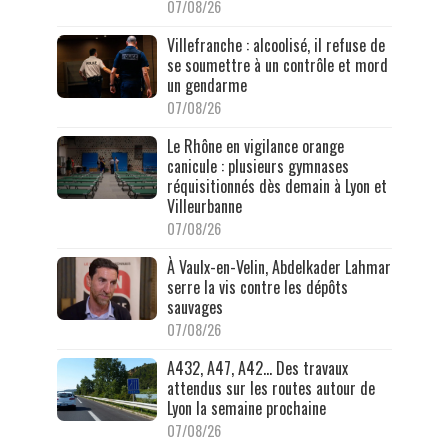
07/08/26
Villefranche : alcoolisé, il refuse de
se soumettre à un contrôle et mord
un gendarme
07/08/26
Le Rhône en vigilance orange
canicule : plusieurs gymnases
réquisitionnés dès demain à Lyon et
Villeurbanne
07/08/26
À Vaulx-en-Velin, Abdelkader Lahmar
serre la vis contre les dépôts
sauvages
07/08/26
A432, A47, A42… Des travaux
attendus sur les routes autour de
Lyon la semaine prochaine
07/08/26