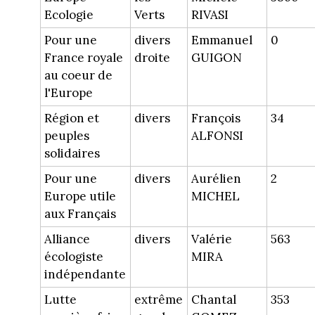
Ecologie
Verts
RIVASI
Pour une
divers
Emmanuel
0
France royale
droite
GUIGON
au coeur de
l'Europe
Région et
divers
François
34
peuples
ALFONSI
solidaires
Pour une
divers
Aurélien
2
Europe utile
MICHEL
aux Français
Alliance
divers
Valérie
563
écologiste
MIRA
indépendante
Lutte
extrême
Chantal
353