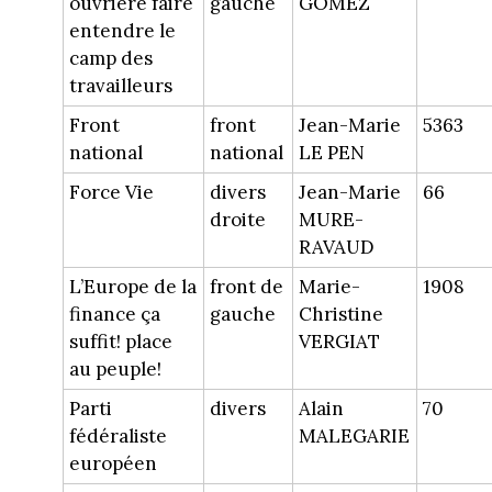
ouvrière faire
gauche
GOMEZ
entendre le
camp des
travailleurs
Front
front
Jean-Marie
5363
national
national
LE PEN
Force Vie
divers
Jean-Marie
66
droite
MURE-
RAVAUD
L’Europe de la
front de
Marie-
1908
finance ça
gauche
Christine
suffit! place
VERGIAT
au peuple!
Parti
divers
Alain
70
fédéraliste
MALEGARIE
européen