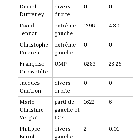
Daniel
divers
0
0
Dufreney
droite
Raoul
extrême
1296
4.80
Jennar
gauche
Christophe
extrême
0
0
Ricerchi
gauche
Françoise
UMP
6283
23.26
Grossetête
Jacques
divers
0
0
Gautron
droite
Marie-
parti de
1622
6
Christine
gauche et
Vergiat
PCF
Philippe
divers
2
0.01
Bariol
gauche