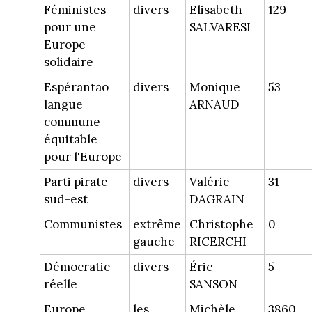
Féministes
divers
Elisabeth
129
pour une
SALVARESI
Europe
solidaire
Espérantao
divers
Monique
53
langue
ARNAUD
commune
équitable
pour l'Europe
Parti pirate
divers
Valérie
31
sud-est
DAGRAIN
Communistes
extrême
Christophe
0
gauche
RICERCHI
Démocratie
divers
Éric
5
réelle
SANSON
Europe
les
Michèle
3860