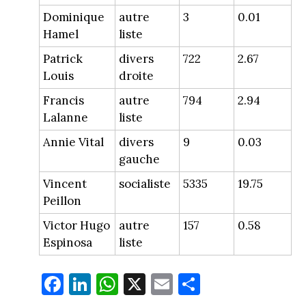
Dominique
autre
3
0.01
Hamel
liste
Patrick
divers
722
2.67
Louis
droite
Francis
autre
794
2.94
Lalanne
liste
Annie Vital
divers
9
0.03
gauche
Vincent
socialiste
5335
19.75
Peillon
Victor Hugo
autre
157
0.58
Espinosa
liste
Fa
Li
W
X
E
Pa
ce
nk
ha
m
rt