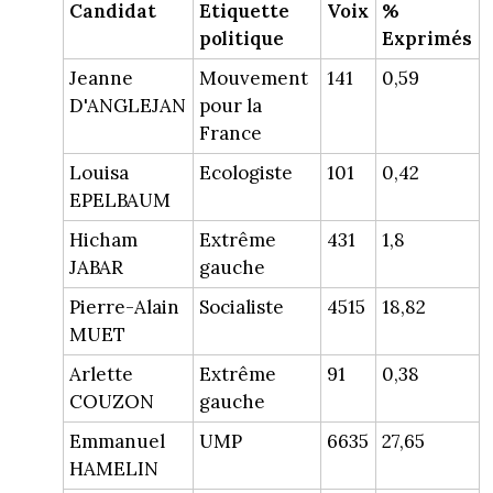
Candidat
Etiquette
Voix
%
politique
Exprimés
Jeanne
Mouvement
141
0,59
D'ANGLEJAN
pour la
France
Louisa
Ecologiste
101
0,42
EPELBAUM
Hicham
Extrême
431
1,8
JABAR
gauche
Pierre-Alain
Socialiste
4515
18,82
MUET
Arlette
Extrême
91
0,38
COUZON
gauche
Emmanuel
UMP
6635
27,65
HAMELIN