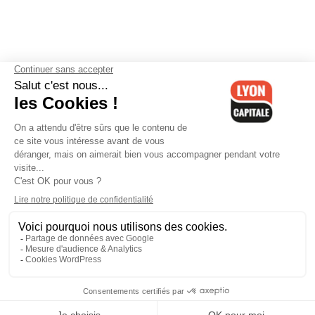
Contactez-nous
-
Mentions légales
-
CGV
-
Politique de
confidentialité
-
Gestion des cookies
-
Lyon Capitale TV
-
Archives
Lyon Capitale
Lyon Capitale - 51 avenue Maréchal Foch - CS 40091 - 69456 Lyon
Cedex 06