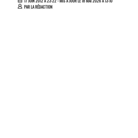
17 JUIN 2012 À 23:22
- MIS À JOUR LE 18 MAI 2026 À 13:10
PAR
LA RÉDACTION