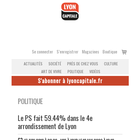
Accéder
au
contenu
Voir
Se connecter
S’enregistrer
Magazines
Boutique
le
ACTUALITÉS
SOCIÉTÉ
PRÈS DE CHEZ VOUS
CULTURE
panier
ART DE VIVRE
POLITIQUE
VIDÉOS
S'abonner à lyoncapitale.fr
POLITIQUE
Le PS fait 59.44% dans le 4e
arrondissement de Lyon