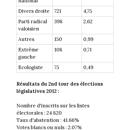
national
Divers droite
721
4,75
Parti radical
398
2,62
valoisien
Autres
150
0,99
Extrême
108
0,71
gauche
Ecologiste
75
0,49
Résultats du 2nd tour des élections
législatives 2012 :
Nombre d'inscrits sur les listes
électorales : 24 820
Taux d'abstention : 41.66%
Votes blancs ou nuls : 2.07%