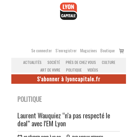
Accéder
au
contenu
Voir
Se connecter
S’enregistrer
Magazines
Boutique
le
ACTUALITÉS
SOCIÉTÉ
PRÈS DE CHEZ VOUS
CULTURE
panier
ART DE VIVRE
POLITIQUE
VIDÉOS
S'abonner à lyoncapitale.fr
POLITIQUE
Laurent Wauquiez “n’a pas respecté le
deal” avec l'EM Lyon