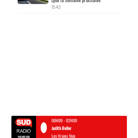
Lyon la semaine prochaine
15:42
00H00
-
02H00
Judith Beller
Les Vraies Voix