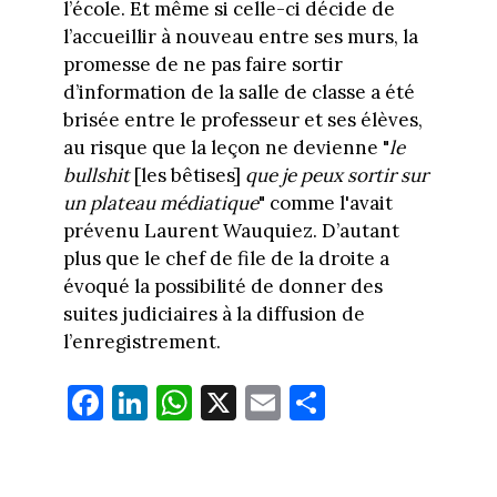
l’école. Et même si celle-ci décide de
l’accueillir à nouveau entre ses murs, la
promesse de ne pas faire sortir
d’information de la salle de classe a été
brisée entre le professeur et ses élèves,
au risque que la leçon ne devienne "
le
bullshit
[les bêtises]
que je peux sortir sur
un plateau médiatique
" comme l'avait
prévenu Laurent Wauquiez. D’autant
plus que le chef de file de la droite a
évoqué la possibilité de donner des
suites judiciaires à la diffusion de
l’enregistrement.
Fa
Li
W
X
E
Pa
ce
nk
ha
m
rt
bo
ed
ts
ail
ag