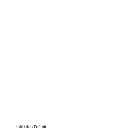
ok
In
Ap
er
p
Publié dans
Politique