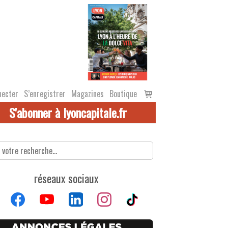
Voir
necter
S’enregistrer
Magazines
Boutique
le
S'abonner à lyoncapitale.fr
panier
réseaux sociaux