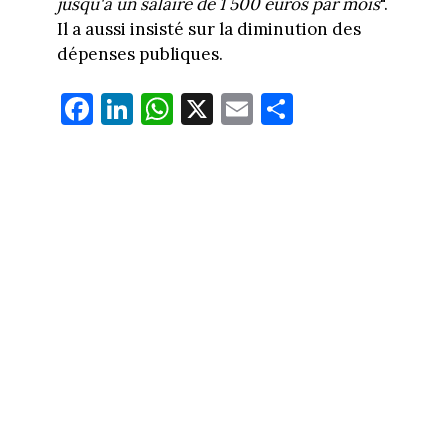
jusqu'à un salaire de 1 500 euros par mois
".
Il a aussi insisté sur la diminution des
dépenses publiques.
Fa
Li
W
X
E
Pa
ce
nk
ha
m
rt
bo
ed
ts
ail
ag
ok
In
Ap
er
p