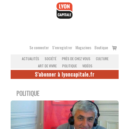
Accéder
au
contenu
Voir
Se connecter
S’enregistrer
Magazines
Boutique
le
ACTUALITÉS
SOCIÉTÉ
PRÈS DE CHEZ VOUS
CULTURE
panier
ART DE VIVRE
POLITIQUE
VIDÉOS
S'abonner à lyoncapitale.fr
POLITIQUE