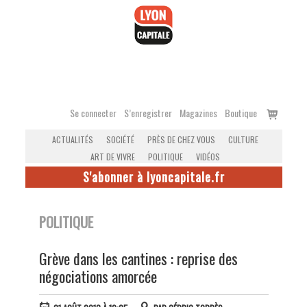
Accéder
au
contenu
Voir
Se connecter
S’enregistrer
Magazines
Boutique
le
ACTUALITÉS
SOCIÉTÉ
PRÈS DE CHEZ VOUS
CULTURE
panier
ART DE VIVRE
POLITIQUE
VIDÉOS
S'abonner à lyoncapitale.fr
POLITIQUE
Grève dans les cantines : reprise des
négociations amorcée