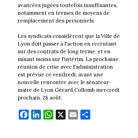
avancées jugées toutefois insuffisantes,
notamment en termes de moyens de
remplacement des personnels.
Les syndicats considèrent que la Ville de
Lyon doit passer à l'action en recrutant
sur des contrats de long terme, et en
misant moins sur l'intérim. La prochaine
réunion de crise avec l'administration
est prévue ce vendredi, avant une
nouvelle rencontre avec le sénateur-
maire de Lyon Gérard Collomb mercredi
prochain, 28 août.
Fa
Li
W
X
E
Pa
ce
nk
ha
m
rt
bo
ed
ts
ail
ag