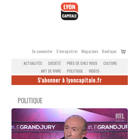
Accéder
au
contenu
Voir
Se connecter
S’enregistrer
Magazines
Boutique
le
ACTUALITÉS
SOCIÉTÉ
PRÈS DE CHEZ VOUS
CULTURE
panier
ART DE VIVRE
POLITIQUE
VIDÉOS
S'abonner à lyoncapitale.fr
POLITIQUE