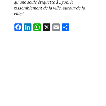
qu'une seule étiquette à Lyon, le
rassemblement de la ville, autour de la
ville."
Fa
Li
W
X
E
Pa
ce
nk
ha
m
rt
bo
ed
ts
ail
ag
ok
In
Ap
er
p