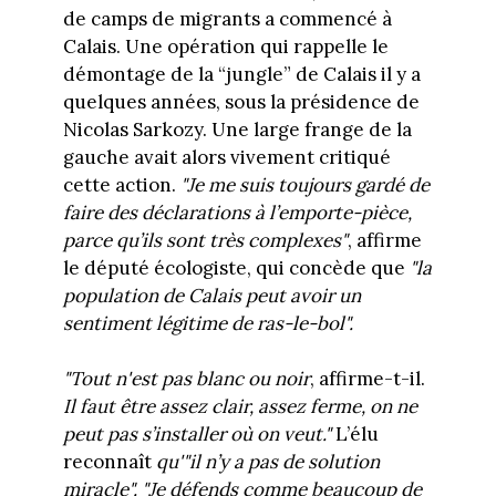
de camps de migrants a commencé à
Calais. Une opération qui rappelle le
démontage de la “jungle” de Calais il y a
quelques années, sous la présidence de
Nicolas Sarkozy. Une large frange de la
gauche avait alors vivement critiqué
cette action.
"Je me suis toujours gardé de
faire des déclarations à l’emporte-pièce,
parce qu’ils sont très complexes"
, affirme
le député écologiste, qui concède que
"l
a
population de Calais peut avoir un
sentiment légitime de ras-le-bol"
.
"
Tout n'est pas blanc ou noir
, affirme-t-il.
Il faut être assez clair, assez ferme, on ne
peut pas s’installer où on veut."
L’élu
reconnaît
qu'"il n’y a pas de solution
miracle"
.
"Je défends comme beaucoup de