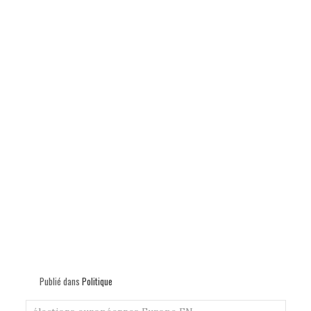
p
Publié dans
Politique