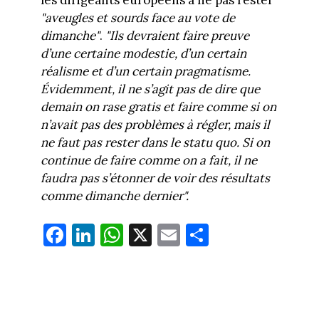
"aveugles et sourds face au vote de
dimanche"
.
"Ils devraient faire preuve
d’une certaine modestie, d’un certain
réalisme et d’un certain pragmatisme.
Évidemment, il ne s’agit pas de dire que
demain on rase gratis et faire comme si on
n’avait pas des problèmes à régler, mais il
ne faut pas rester dans le statu quo. Si on
continue de faire comme on a fait, il ne
faudra pas s’étonner de voir des résultats
comme dimanche dernier".
Fa
Li
W
X
E
Pa
ce
nk
ha
m
rt
bo
ed
ts
ail
ag
ok
In
Ap
er