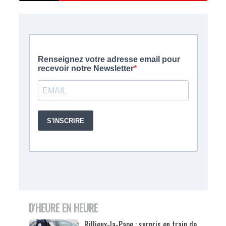
D'HEURE EN HEURE
Rillieux-la-Pape : surpris en train de