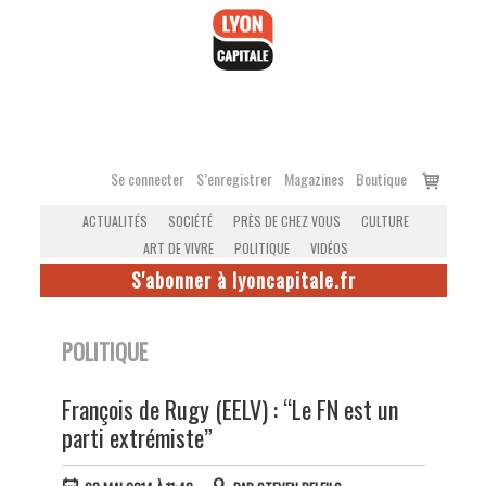
Accéder
au
contenu
Voir
Se connecter
S’enregistrer
Magazines
Boutique
le
ACTUALITÉS
SOCIÉTÉ
PRÈS DE CHEZ VOUS
CULTURE
panier
ART DE VIVRE
POLITIQUE
VIDÉOS
S'abonner à lyoncapitale.fr
POLITIQUE
François de Rugy (EELV) : “Le FN est un
parti extrémiste”