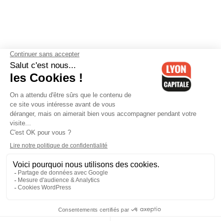
Contactez-nous
-
Mentions légales
-
CGV
-
Politique de
confidentialité
-
Gestion des cookies
-
Lyon Capitale TV
-
Archives
Lyon Capitale
Lyon Capitale - 51 avenue Maréchal Foch - CS 40091 - 69456 Lyon
Cedex 06