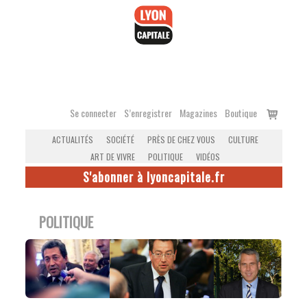
Accéder
au
contenu
Voir
Se connecter
S’enregistrer
Magazines
Boutique
le
ACTUALITÉS
SOCIÉTÉ
PRÈS DE CHEZ VOUS
CULTURE
panier
ART DE VIVRE
POLITIQUE
VIDÉOS
S'abonner à lyoncapitale.fr
POLITIQUE