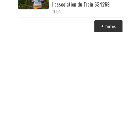
l’association du Train 634269
11:54
+ d'infos