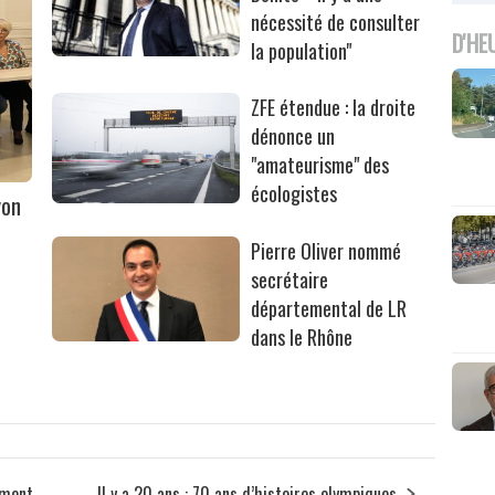
nécessité de consulter
D'HE
la population"
ZFE étendue : la droite
dénonce un
"amateurisme" des
écologistes
yon
Pierre Oliver nommé
secrétaire
départemental de LR
dans le Rhône
ement
Il y a 20 ans : 70 ans d’histoires olympiques