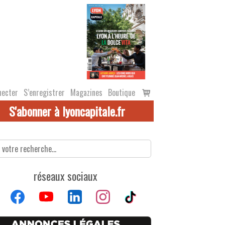
Voir
necter
S’enregistrer
Magazines
Boutique
le
S'abonner à lyoncapitale.fr
panier
réseaux sociaux