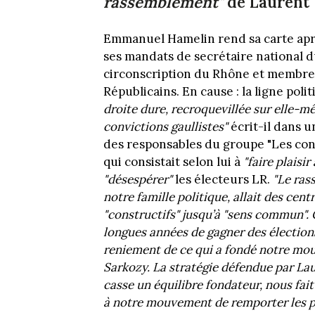
rassemblement"
de Laurent
Emmanuel Hamelin rend sa carte apr
ses mandats de secrétaire national d
circonscription du Rhône et membre
Républicains. En cause : la ligne poli
droite dure, recroquevillée sur elle-m
convictions gaullistes"
écrit-il dans u
des responsables du groupe "Les cons
qui consistait selon lui à
"faire plaisir
"désespérer"
les électeurs LR.
"Le ras
notre famille politique, allait des cent
"constructifs" jusqu’à "sens commun". 
longues années de gagner des élections
reniement de ce qui a fondé notre mou
Sarkozy. La stratégie défendue par La
casse un équilibre fondateur, nous fait
à notre mouvement de remporter les p