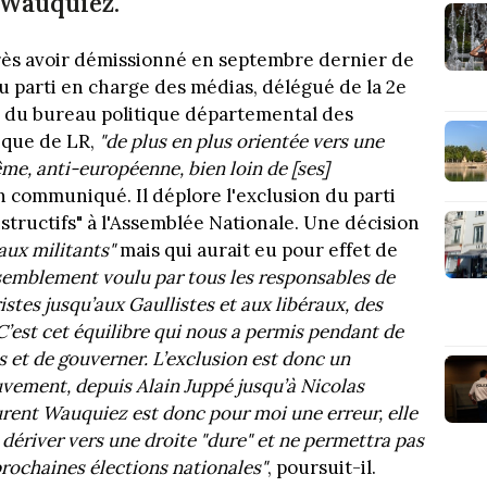
 Wauquiez.
ès avoir démissionné en septembre dernier de
u parti en charge des médias, délégué de la 2e
 du bureau politique départemental des
tique de LR,
"de plus en plus orientée vers une
ême, anti-européenne, bien loin de [ses]
n communiqué. Il déplore l'exclusion du parti
tructifs" à l'Assemblée Nationale. Une décision
aux militants"
mais qui aurait eu pour effet de
semblement voulu par tous les responsables de
ristes jusqu’aux Gaullistes et aux libéraux, des
C’est cet équilibre qui nous a permis pendant de
 et de gouverner. L’exclusion est donc un
vement, depuis Alain Juppé jusqu’à Nicolas
urent Wauquiez est donc pour moi une erreur, elle
 dériver vers une droite "dure" et ne permettra pas
rochaines élections nationales"
, poursuit-il.