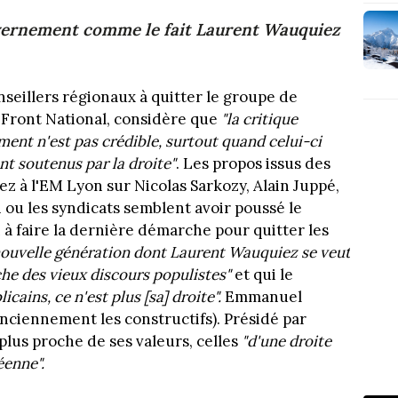
uvernement comme le fait Laurent Wauquiez
onseillers régionaux à quitter le groupe de
u Front National, considère que
"la critique
ent n'est pas crédible, surtout quand celui-ci
t soutenus par la droite"
. Les propos issus des
 à l'EM Lyon sur Nicolas Sarkozy, Alain Juppé,
u les syndicats semblent avoir poussé le
 à faire la dernière démarche pour quitter les
nouvelle génération dont Laurent Wauquiez se veut
oche des vieux discours populistes"
et qui le
icains, ce n'est plus [sa] droite".
Emmanuel
(anciennement les constructifs). Présidé par
lus proche de ses valeurs, celles
"d'une droite
enne".