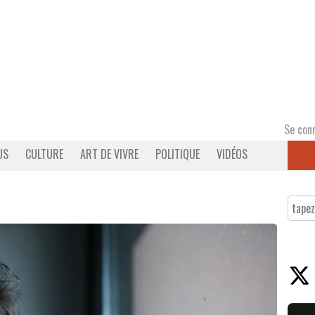
Se con
US
CULTURE
ART DE VIVRE
POLITIQUE
VIDÉOS