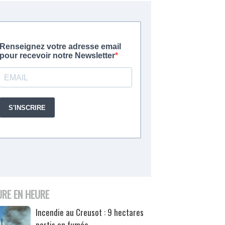
URE EN HEURE
Incendie au Creusot : 9 hectares
partis en fumée