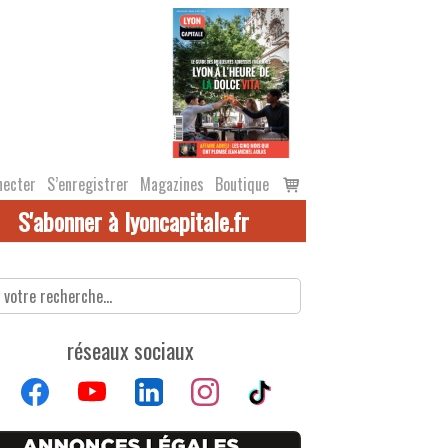
Voir
necter
S’enregistrer
Magazines
Boutique
le
S'abonner à lyoncapitale.fr
panier
réseaux sociaux