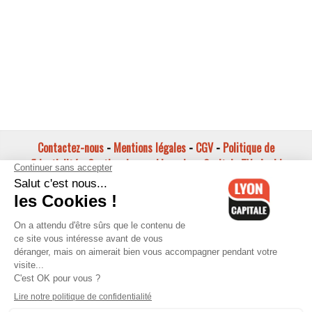
Contactez-nous
-
Mentions légales
-
CGV
-
Politique de
confidentialité
-
Gestion des cookies
-
Lyon Capitale TV
-
Archives
Lyon Capitale
Lyon Capitale - 51 avenue Maréchal Foch - CS 40091 - 69456 Lyon
Cedex 06