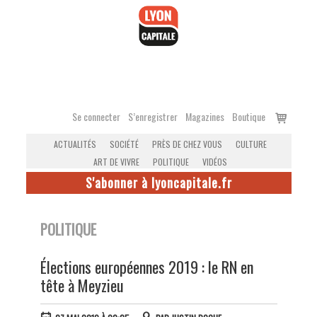
Accéder
au
contenu
Voir
Se connecter
S’enregistrer
Magazines
Boutique
le
ACTUALITÉS
SOCIÉTÉ
PRÈS DE CHEZ VOUS
CULTURE
panier
ART DE VIVRE
POLITIQUE
VIDÉOS
S'abonner à lyoncapitale.fr
POLITIQUE
Élections européennes 2019 : le RN en
tête à Meyzieu