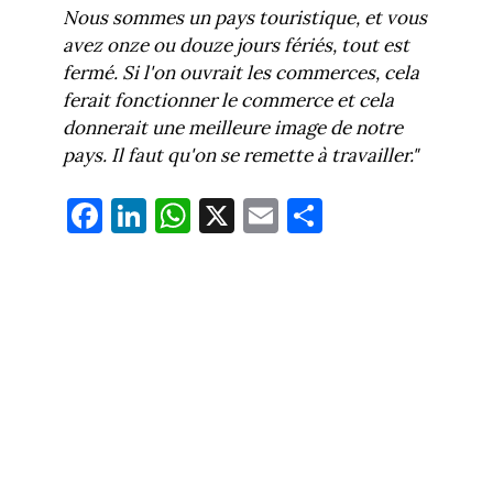
Nous sommes un pays touristique, et vous
avez onze ou douze jours fériés, tout est
fermé. Si l'on ouvrait les commerces, cela
ferait fonctionner le commerce et cela
donnerait une meilleure image de notre
pays. Il faut qu'on se remette à travailler."
Fa
Li
W
X
E
Pa
ce
nk
ha
m
rt
bo
ed
ts
ail
ag
ok
In
Ap
er
p