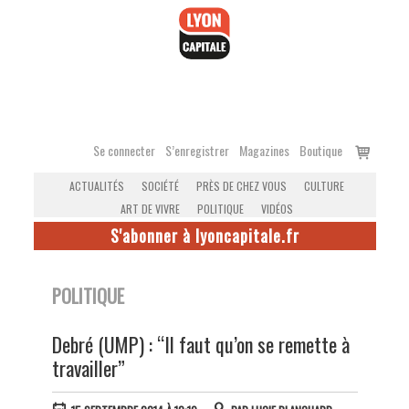
Accéder
au
contenu
Voir
Se connecter
S’enregistrer
Magazines
Boutique
le
ACTUALITÉS
SOCIÉTÉ
PRÈS DE CHEZ VOUS
CULTURE
panier
ART DE VIVRE
POLITIQUE
VIDÉOS
S'abonner à lyoncapitale.fr
POLITIQUE
Debré (UMP) : “Il faut qu’on se remette à
travailler”