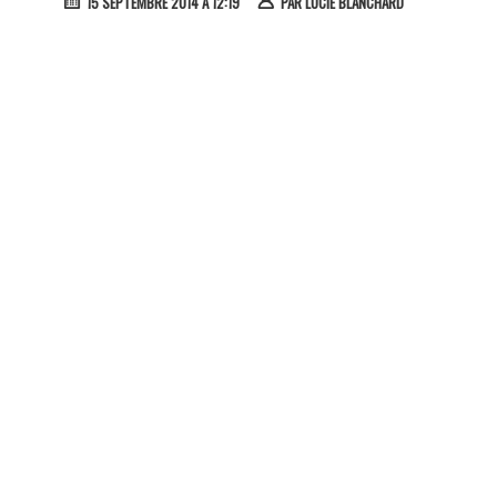
15 SEPTEMBRE 2014 À 12:19
PAR
LUCIE BLANCHARD