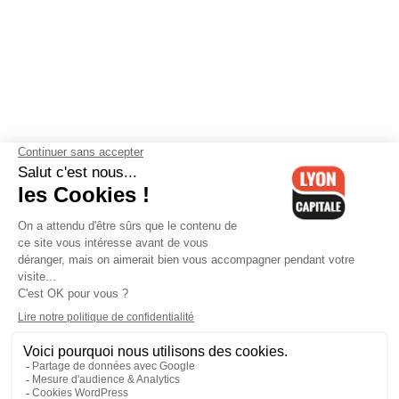
Contactez-nous
-
Mentions légales
-
CGV
-
Politique de
confidentialité
-
Gestion des cookies
-
Lyon Capitale TV
-
Archives