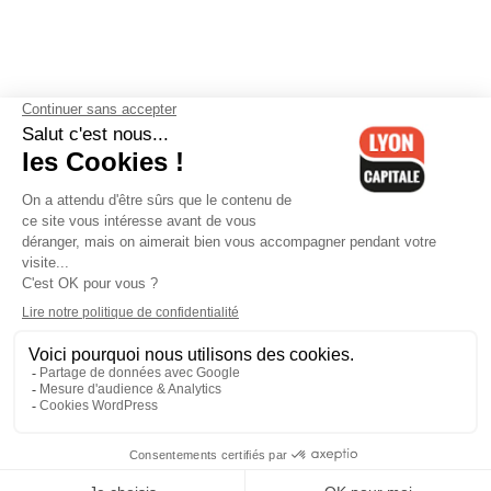
Contactez-nous
-
Mentions légales
-
CGV
-
Politique de
confidentialité
-
Gestion des cookies
-
Lyon Capitale TV
-
Archives
Lyon Capitale
Lyon Capitale - 51 avenue Maréchal Foch - CS 40091 - 69456 Lyon
Cedex 06