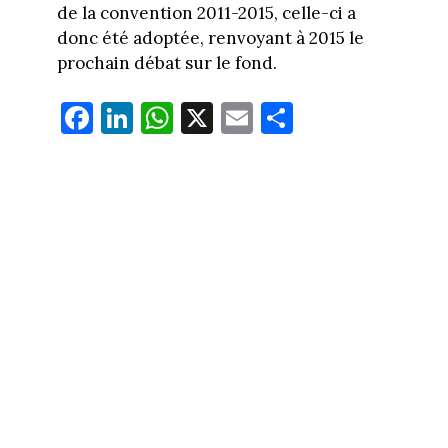
de la convention 2011-2015, celle-ci a
donc été adoptée, renvoyant à 2015 le
prochain débat sur le fond.
Fa
Li
W
X
E
Pa
ce
nk
ha
m
rt
bo
ed
ts
ail
ag
ok
In
Ap
er
p