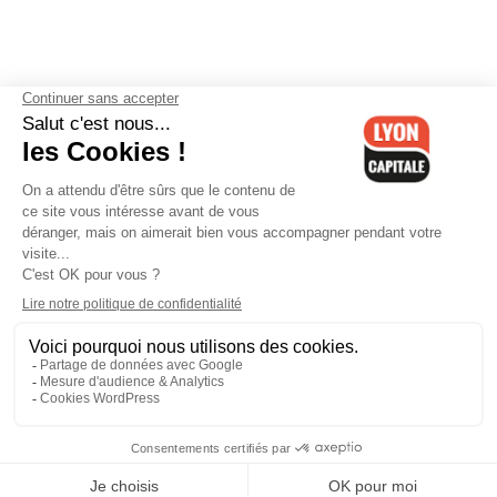
Contactez-nous
-
Mentions légales
-
CGV
-
Politique de
confidentialité
-
Gestion des cookies
-
Lyon Capitale TV
-
Archives
Lyon Capitale
Lyon Capitale - 51 avenue Maréchal Foch - CS 40091 - 69456 Lyon
Cedex 06