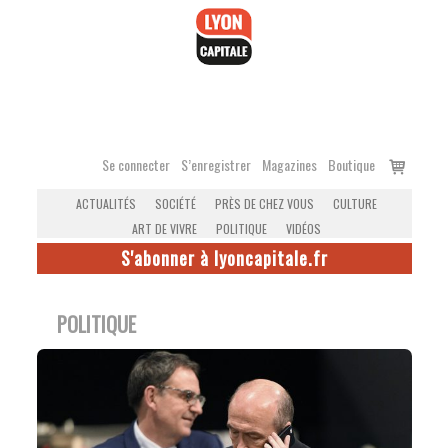
Accéder
au
contenu
Voir
Se connecter
S’enregistrer
Magazines
Boutique
le
ACTUALITÉS
SOCIÉTÉ
PRÈS DE CHEZ VOUS
CULTURE
panier
ART DE VIVRE
POLITIQUE
VIDÉOS
S'abonner à lyoncapitale.fr
POLITIQUE