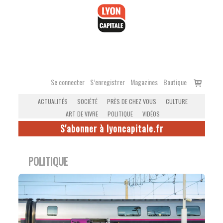
Accéder
au
contenu
Voir
Se connecter
S’enregistrer
Magazines
Boutique
le
ACTUALITÉS
SOCIÉTÉ
PRÈS DE CHEZ VOUS
CULTURE
panier
ART DE VIVRE
POLITIQUE
VIDÉOS
S'abonner à lyoncapitale.fr
POLITIQUE