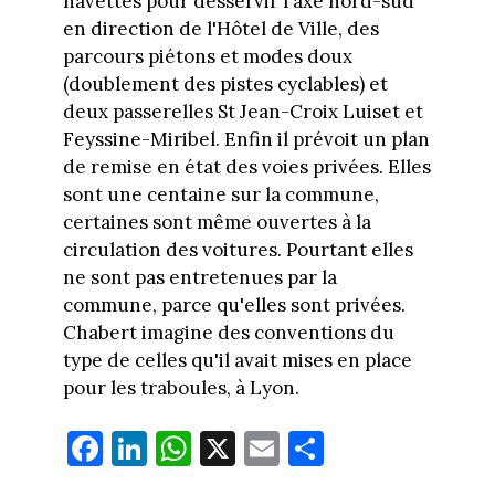
navettes pour desservir l'axe nord-sud
en direction de l'Hôtel de Ville, des
parcours piétons et modes doux
(doublement des pistes cyclables) et
deux passerelles St Jean-Croix Luiset et
Feyssine-Miribel. Enfin il prévoit un plan
de remise en état des voies privées. Elles
sont une centaine sur la commune,
certaines sont même ouvertes à la
circulation des voitures. Pourtant elles
ne sont pas entretenues par la
commune, parce qu'elles sont privées.
Chabert imagine des conventions du
type de celles qu'il avait mises en place
pour les traboules, à Lyon.
Fa
Li
W
X
E
Pa
ce
nk
ha
m
rt