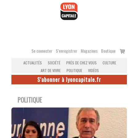
Accéder
au
contenu
Voir
Se connecter
S’enregistrer
Magazines
Boutique
le
ACTUALITÉS
SOCIÉTÉ
PRÈS DE CHEZ VOUS
CULTURE
panier
ART DE VIVRE
POLITIQUE
VIDÉOS
S'abonner à lyoncapitale.fr
POLITIQUE