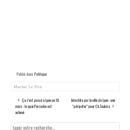
Publié dans
Politique
Marine Le Pen
Ça s’est passé à Lyon un 10
Interdite par la ville de Lyon : une
mars : le quai Perrache est
“péripétie” pour Ch.Taubira
achevé