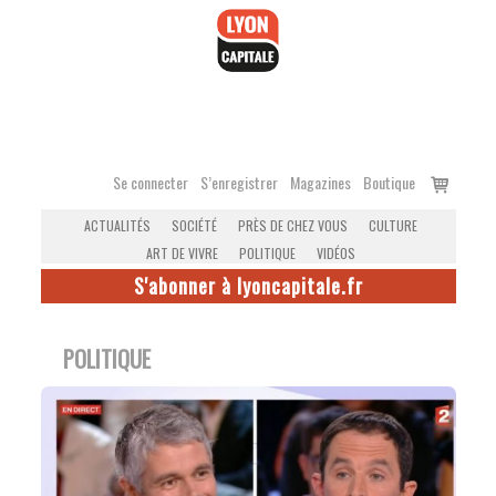
Accéder
au
contenu
Voir
Se connecter
S’enregistrer
Magazines
Boutique
le
ACTUALITÉS
SOCIÉTÉ
PRÈS DE CHEZ VOUS
CULTURE
panier
ART DE VIVRE
POLITIQUE
VIDÉOS
S'abonner à lyoncapitale.fr
POLITIQUE