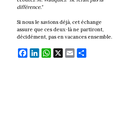
différence."
Si nous le savions déjà, cet échange
assure que ces deux-là ne partiront,
décidément, pas en vacances ensemble.
Fa
Li
W
X
E
Pa
ce
nk
ha
m
rt
bo
ed
ts
ail
ag
ok
In
Ap
er
p